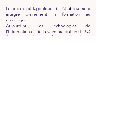
Le projet pédagogique de l’établissement
intègre pleinement la formation au
numérique.
Aujourd’hui, les Technologies de
l’Information et de la Communication (T.I.C.)
font partie du quotidien de l’école et
contribuent à de nombreux apprentissages.
À Saint Jean-Baptiste de La Salle, les élèves
bénéficient d’une formation progressive aux
outils informatiques, du CP au CM2.
Par demi-groupes, ils se rendent dans la
salle informatique, où chaque enfant
dispose de son propre poste de travail.
Une progression par cycle a été élaborée
pour accompagner les élèves pas à pas, de
la découverte à l’autonomie.
Dans les classes, les Tableaux Numériques
Interactifs (TNI) complètent cet
équipement. Ces outils aux possibilités