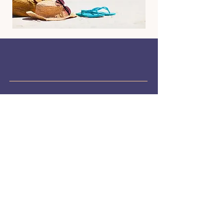
Contactez Nous !
Demande de renseignements divers
uniquement.
Pour un message directement à l'école ou au
collège, veuillez remplir le formulaire
correspondant ici :
Nous contacter
Nom