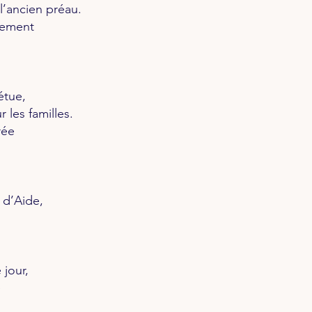
l’ancien préau.
nnement
étue,
les familles.
rée
 d’Aide,
 jour,
e