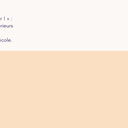
 ! » :
rieurs
école.