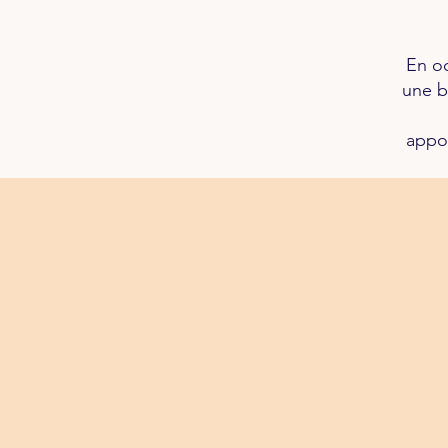
En oc
une b
appor