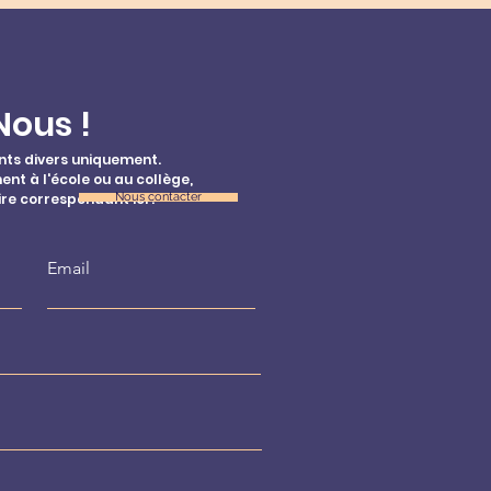
Nous !
ts divers uniquement.
nt à l'école ou au collège,
ire correspondant ici :
Nous contacter
Email