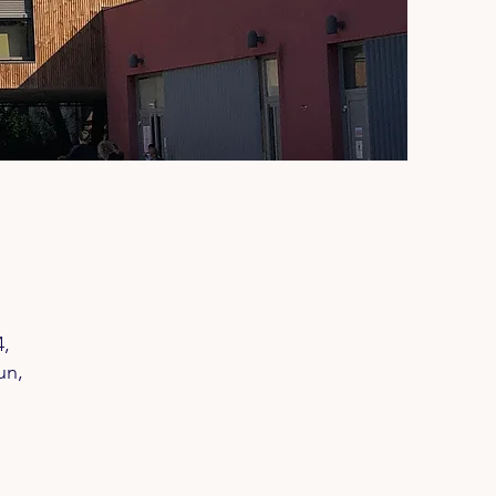
,
un,